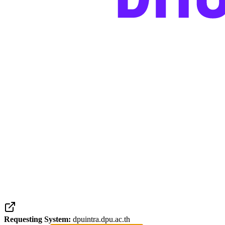
Requesting System:
dpuintra.dpu.ac.th